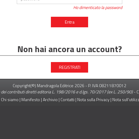
Ho dimenticato la password
Entra
Non hai ancora un account?
REGISTRATI
Copyright(©) Mandragola Editrice
2026
- P. IVA 08211870012
 dei contributi diretti editoria L. 198/2016 e d.lgs. 70/2017 (ex L. 250/90)
-
C
|
Chi siamo
|
Manifesto
|
Archivio
|
Contatti
|
Nota sulla Privacy
|
Nota sull’utili