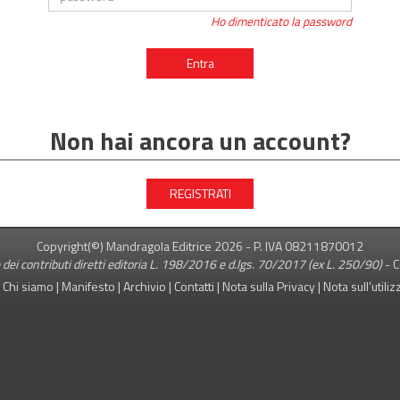
Ho dimenticato la password
Entra
Non hai ancora un account?
REGISTRATI
Copyright(©) Mandragola Editrice
2026
- P. IVA 08211870012
 dei contributi diretti editoria L. 198/2016 e d.lgs. 70/2017 (ex L. 250/90)
-
C
|
Chi siamo
|
Manifesto
|
Archivio
|
Contatti
|
Nota sulla Privacy
|
Nota sull’utili