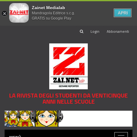
Zainet Medialab
APRI
Mandragola Editrice s.c.g.
GRATIS su Google Play
Login
Abbonamenti
LA RIVISTA DEGLI STUDENTI DA VENTICINQUE
ANNI NELLE SCUOLE