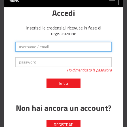
MENÙ
Toggle
navigati
Accedi
Inserisci le credenziali ricevute in fase di
registrazione
Ho dimenticato la password
Entra
Non hai ancora un account?
REGISTRATI