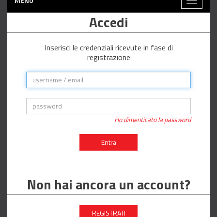
MENÙ
Toggle
navigati
Accedi
Inserisci le credenziali ricevute in fase di
registrazione
Ho dimenticato la password
Entra
Non hai ancora un account?
REGISTRATI