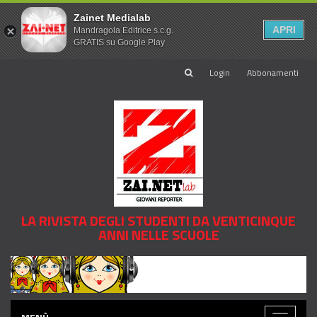
Zainet Medialab
APRI
Mandragola Editrice s.c.g.
GRATIS su Google Play
Login
Abbonamenti
LA RIVISTA DEGLI STUDENTI DA VENTICINQUE
ANNI NELLE SCUOLE