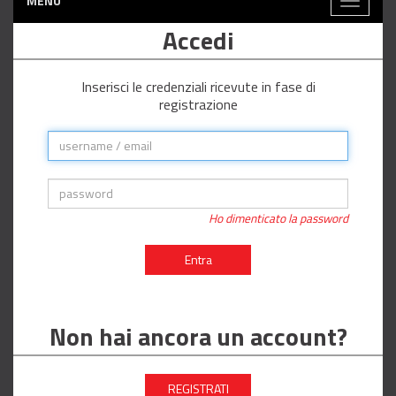
MENÙ
Toggle
navigati
Accedi
Inserisci le credenziali ricevute in fase di
registrazione
Ho dimenticato la password
Entra
Non hai ancora un account?
REGISTRATI