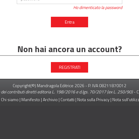
Ho dimenticato la password
Entra
Non hai ancora un account?
REGISTRATI
Copyright(©) Mandragola Editrice
2026
- P. IVA 08211870012
 dei contributi diretti editoria L. 198/2016 e d.lgs. 70/2017 (ex L. 250/90)
-
C
|
Chi siamo
|
Manifesto
|
Archivio
|
Contatti
|
Nota sulla Privacy
|
Nota sull’utili