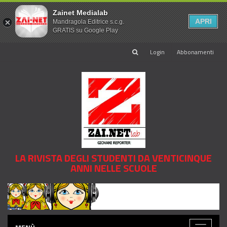
Zainet Medialab
APRI
Mandragola Editrice s.c.g.
GRATIS su Google Play
Login
Abbonamenti
LA RIVISTA DEGLI STUDENTI DA VENTICINQUE
ANNI NELLE SCUOLE