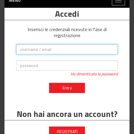
MENÙ
Toggle
navigati
Accedi
Inserisci le credenziali ricevute in fase di
registrazione
Ho dimenticato la password
Entra
Non hai ancora un account?
REGISTRATI