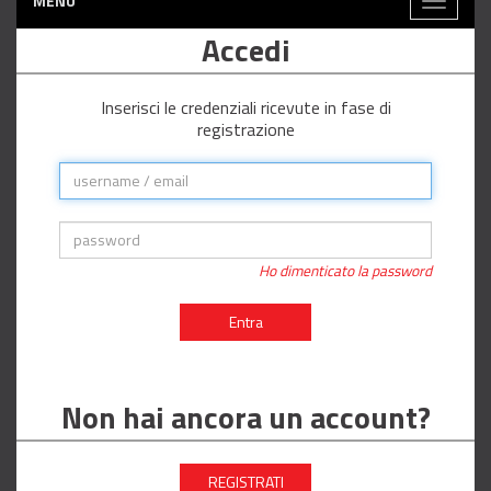
MENÙ
Toggle
navigati
Accedi
Inserisci le credenziali ricevute in fase di
registrazione
Ho dimenticato la password
Entra
Non hai ancora un account?
REGISTRATI