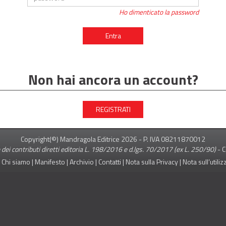
Ho dimenticato la password
Entra
Non hai ancora un account?
REGISTRATI
Copyright(©) Mandragola Editrice
2026
- P. IVA 08211870012
 dei contributi diretti editoria L. 198/2016 e d.lgs. 70/2017 (ex L. 250/90)
-
C
|
Chi siamo
|
Manifesto
|
Archivio
|
Contatti
|
Nota sulla Privacy
|
Nota sull’utili