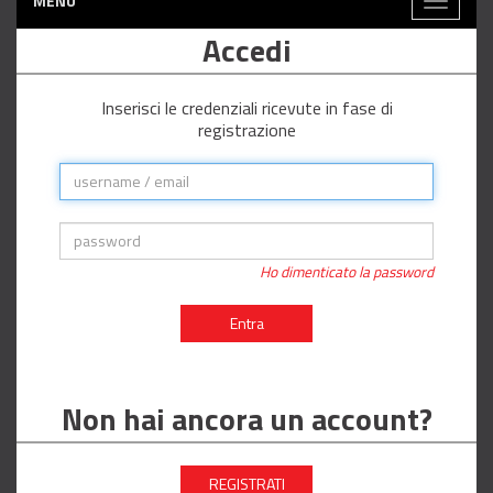
MENÙ
Toggle
navigati
Accedi
Inserisci le credenziali ricevute in fase di
registrazione
Ho dimenticato la password
Entra
Non hai ancora un account?
REGISTRATI