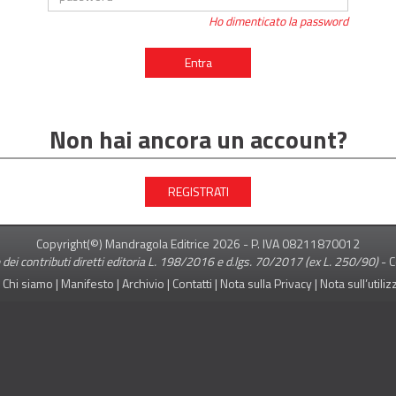
Ho dimenticato la password
Entra
Non hai ancora un account?
REGISTRATI
Copyright(©) Mandragola Editrice
2026
- P. IVA 08211870012
 dei contributi diretti editoria L. 198/2016 e d.lgs. 70/2017 (ex L. 250/90)
-
C
|
Chi siamo
|
Manifesto
|
Archivio
|
Contatti
|
Nota sulla Privacy
|
Nota sull’utili