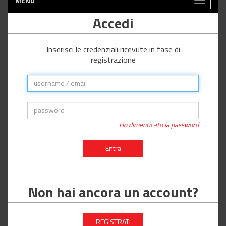
MENÙ
Toggle
navigati
Accedi
Inserisci le credenziali ricevute in fase di
registrazione
Ho dimenticato la password
Entra
Non hai ancora un account?
REGISTRATI