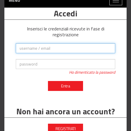
MENÙ
Toggle
navigati
Accedi
Inserisci le credenziali ricevute in fase di
registrazione
Ho dimenticato la password
Entra
Non hai ancora un account?
REGISTRATI