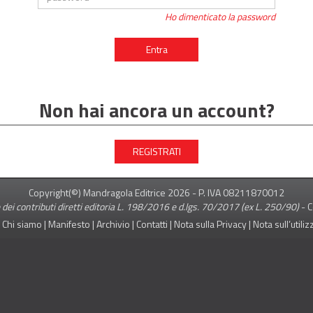
Ho dimenticato la password
Entra
Non hai ancora un account?
REGISTRATI
Copyright(©) Mandragola Editrice
2026
- P. IVA 08211870012
 dei contributi diretti editoria L. 198/2016 e d.lgs. 70/2017 (ex L. 250/90)
-
C
|
Chi siamo
|
Manifesto
|
Archivio
|
Contatti
|
Nota sulla Privacy
|
Nota sull’utili