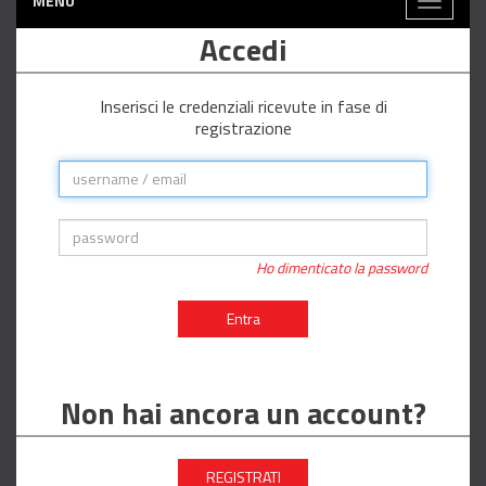
MENÙ
Toggle
navigati
Accedi
Inserisci le credenziali ricevute in fase di
registrazione
Ho dimenticato la password
Entra
Non hai ancora un account?
REGISTRATI