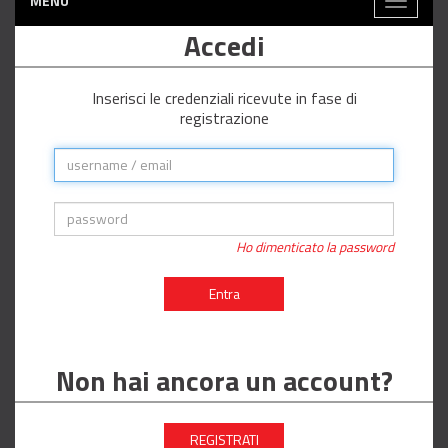
MENÙ
Toggle
navigati
Accedi
Inserisci le credenziali ricevute in fase di
registrazione
Ho dimenticato la password
Entra
Non hai ancora un account?
REGISTRATI