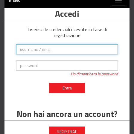
MENÙ
Toggle
navigati
Accedi
Inserisci le credenziali ricevute in fase di
registrazione
Ho dimenticato la password
Entra
Non hai ancora un account?
REGISTRATI