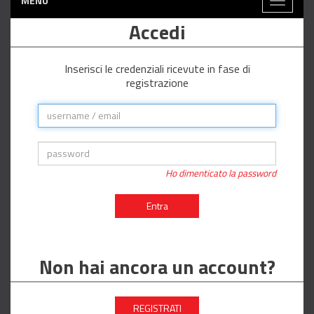
MENÙ
Toggle
navigati
Accedi
Inserisci le credenziali ricevute in fase di
registrazione
Ho dimenticato la password
Entra
Non hai ancora un account?
REGISTRATI