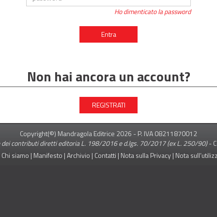
Ho dimenticato la password
Entra
Non hai ancora un account?
REGISTRATI
Copyright(©) Mandragola Editrice
2026
- P. IVA 08211870012
 dei contributi diretti editoria L. 198/2016 e d.lgs. 70/2017 (ex L. 250/90)
-
C
|
Chi siamo
|
Manifesto
|
Archivio
|
Contatti
|
Nota sulla Privacy
|
Nota sull’utili