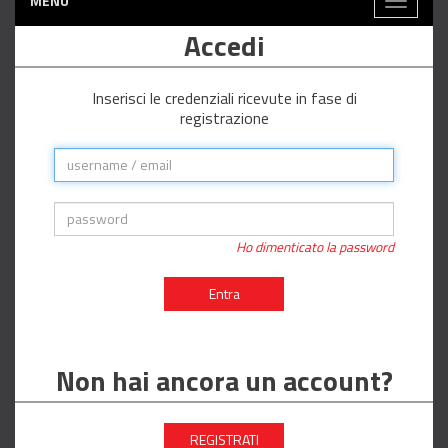
MENÙ
Toggle
navigati
Accedi
Inserisci le credenziali ricevute in fase di
registrazione
Ho dimenticato la password
Entra
Non hai ancora un account?
REGISTRATI