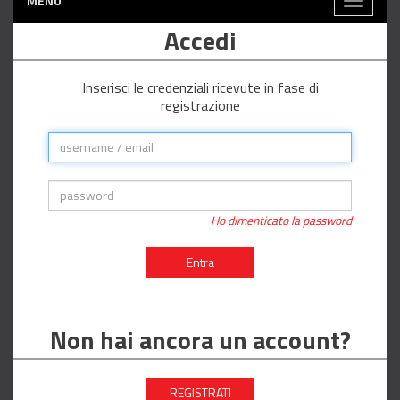
MENÙ
Toggle
navigati
Accedi
Inserisci le credenziali ricevute in fase di
registrazione
Ho dimenticato la password
Entra
Non hai ancora un account?
REGISTRATI