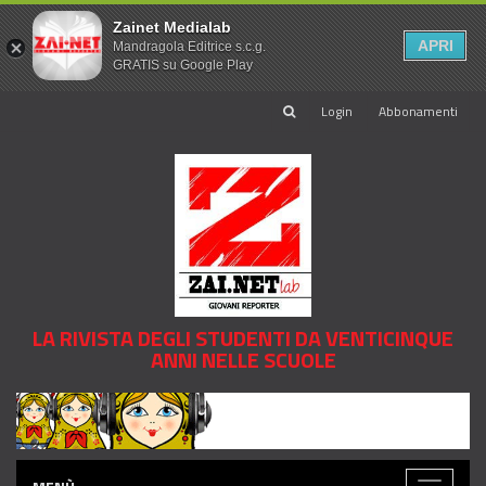
Zainet Medialab
APRI
Mandragola Editrice s.c.g.
GRATIS su Google Play
Login
Abbonamenti
LA RIVISTA DEGLI STUDENTI DA VENTICINQUE
ANNI NELLE SCUOLE