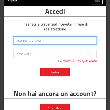
MENÙ
Toggle
navigati
Accedi
Inserisci le credenziali ricevute in fase di
registrazione
Ho dimenticato la password
Entra
Non hai ancora un account?
REGISTRATI