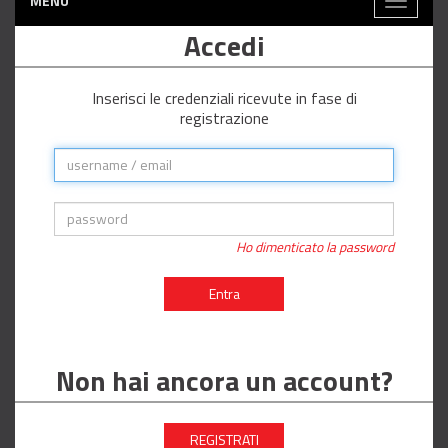
MENÙ
Toggle
navigati
Accedi
Inserisci le credenziali ricevute in fase di
registrazione
Ho dimenticato la password
Entra
Non hai ancora un account?
REGISTRATI