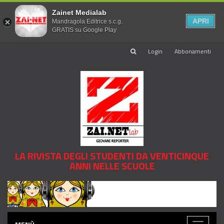
Zainet Medialab
APRI
Mandragola Editrice s.c.g.
GRATIS su Google Play
Login
Abbonamenti
LA RIVISTA DEGLI STUDENTI DA VENTICINQUE
ANNI NELLE SCUOLE