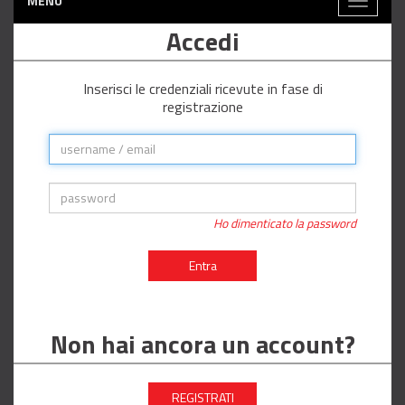
MENÙ
Toggle
navigati
Accedi
Inserisci le credenziali ricevute in fase di
registrazione
Ho dimenticato la password
Entra
Non hai ancora un account?
REGISTRATI