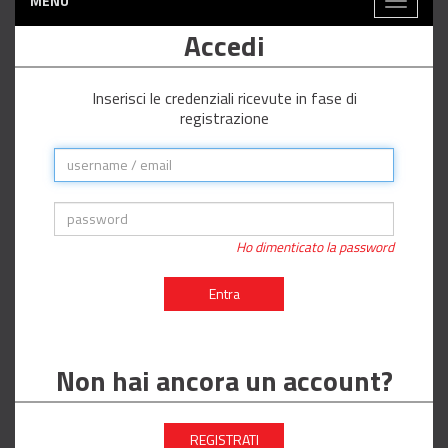
MENÙ
Toggle
navigati
Accedi
Inserisci le credenziali ricevute in fase di
registrazione
Ho dimenticato la password
Entra
Non hai ancora un account?
REGISTRATI