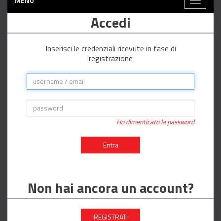
MENÙ
Toggle
navigati
Accedi
Inserisci le credenziali ricevute in fase di
registrazione
Ho dimenticato la password
Entra
Non hai ancora un account?
REGISTRATI