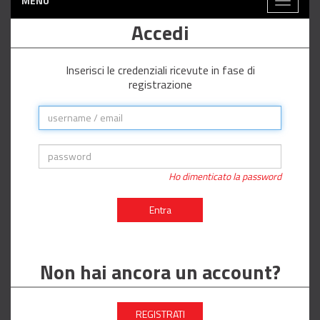
MENÙ
Toggle
navigati
Accedi
Inserisci le credenziali ricevute in fase di
registrazione
Ho dimenticato la password
Entra
Non hai ancora un account?
REGISTRATI