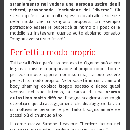
straniamento nel vedere una persona uscire dagli
schemi, provocando l’esclusione del “diverso”
. Gli
stereotipi fisici sono molto spesso dovuti alle tendenze
della moda che ci vengono proposti. Un esempio
potrebbero essere le pubblicità di intimo o i post delle
modelle su Instagram; quante volte abbiamo pensato
“magari avessi il suo fisico!”.
Perfetti a modo proprio
Tuttavia il fisico perfetto non esiste. Ognuno può avere
le giuste misure in proporzione al proprio corpo, forme
più voluminose oppure no: insomma, si può essere
perfetti a modo proprio. Nella società in cui viviamo il
body shaming colpisce troppo spesso e riesce quasi
sempre nel suo intento, a causa di una
scarsa
autostima molto diffusa
. Bisogna scagliarsi contro gli
sterotipi e questi atteggiamenti che distruggono la vita
di moltissime persone, e per farlo bisogna amare se
stessi più di chiunque altro.
E come diceva Simone Beaviour: "Perdere fiducia nel
proprio corpo significa perdere fiducia in se stessi".