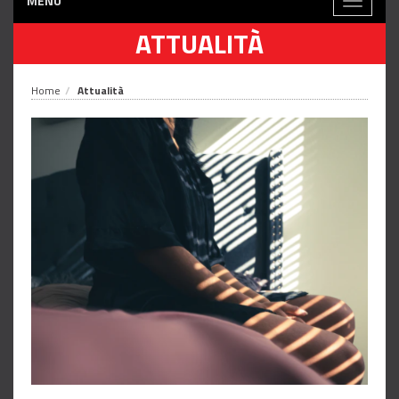
MENÙ
Toggle
navigati
ATTUALITÀ
Home
Attualità