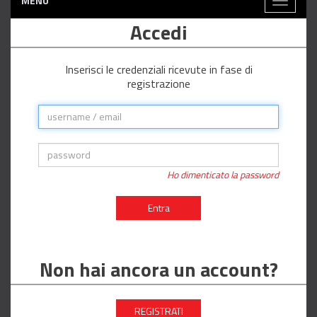
MENÙ
Toggle
navigati
Accedi
Inserisci le credenziali ricevute in fase di
registrazione
Ho dimenticato la password
Entra
Non hai ancora un account?
REGISTRATI