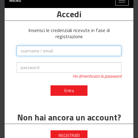
MENÙ
Toggle
navigati
Accedi
Inserisci le credenziali ricevute in fase di
registrazione
Ho dimenticato la password
Entra
Non hai ancora un account?
REGISTRATI