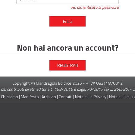
Ho dimenticato la password
Entra
Non hai ancora un account?
REGISTRATI
Copyright(©) Mandragola Editrice
2026
- P. IVA 08211870012
 dei contributi diretti editoria L. 198/2016 e d.lgs. 70/2017 (ex L. 250/90)
-
C
|
Chi siamo
|
Manifesto
|
Archivio
|
Contatti
|
Nota sulla Privacy
|
Nota sull’utili