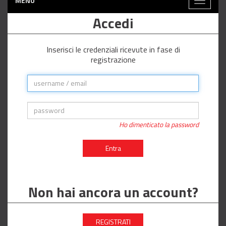
MENÙ
Toggle
navigati
Accedi
Inserisci le credenziali ricevute in fase di
registrazione
Ho dimenticato la password
Entra
Non hai ancora un account?
REGISTRATI