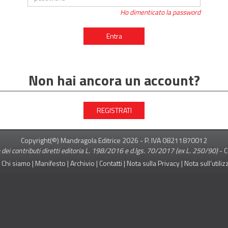
Ho dimenticato la password
Entra
Non hai ancora un account?
REGISTRATI
Copyright(©) Mandragola Editrice
2026
- P. IVA 08211870012
 dei contributi diretti editoria L. 198/2016 e d.lgs. 70/2017 (ex L. 250/90)
-
C
|
Chi siamo
|
Manifesto
|
Archivio
|
Contatti
|
Nota sulla Privacy
|
Nota sull’utili