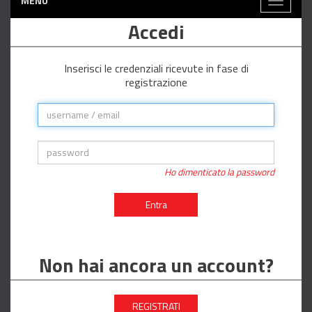
MENÙ
Toggle
navigati
Accedi
Inserisci le credenziali ricevute in fase di
registrazione
Ho dimenticato la password
Entra
Non hai ancora un account?
REGISTRATI