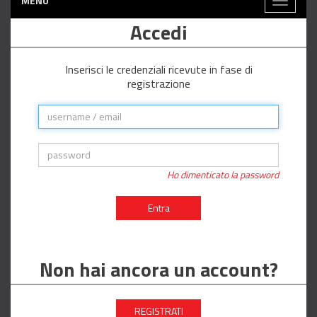
MENÙ
Toggle
navigati
Accedi
Inserisci le credenziali ricevute in fase di
registrazione
Ho dimenticato la password
Entra
Non hai ancora un account?
REGISTRATI