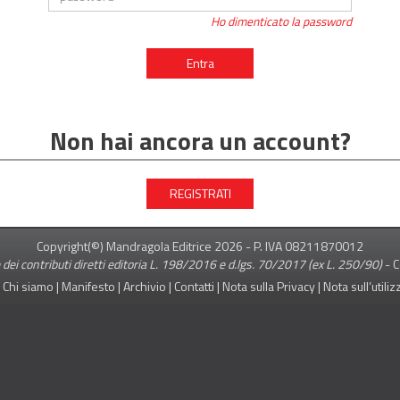
Ho dimenticato la password
Entra
Non hai ancora un account?
REGISTRATI
Copyright(©) Mandragola Editrice
2026
- P. IVA 08211870012
 dei contributi diretti editoria L. 198/2016 e d.lgs. 70/2017 (ex L. 250/90)
-
C
|
Chi siamo
|
Manifesto
|
Archivio
|
Contatti
|
Nota sulla Privacy
|
Nota sull’utili