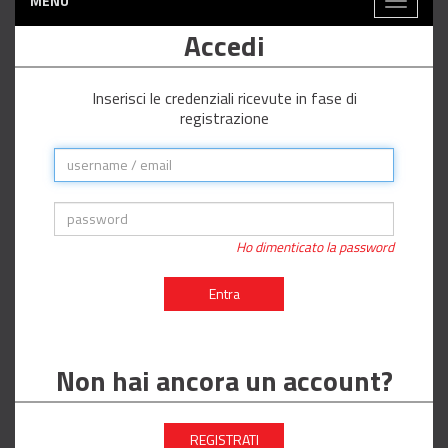
MENÙ
Toggle
navigati
Accedi
Inserisci le credenziali ricevute in fase di
registrazione
Ho dimenticato la password
Entra
Non hai ancora un account?
REGISTRATI