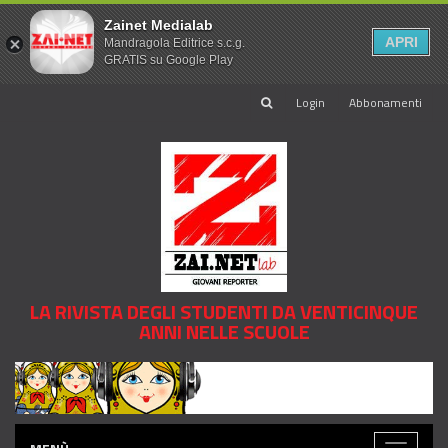
Zainet Medialab
APRI
Mandragola Editrice s.c.g.
GRATIS su Google Play
Login
Abbonamenti
LA RIVISTA DEGLI STUDENTI DA VENTICINQUE
ANNI NELLE SCUOLE