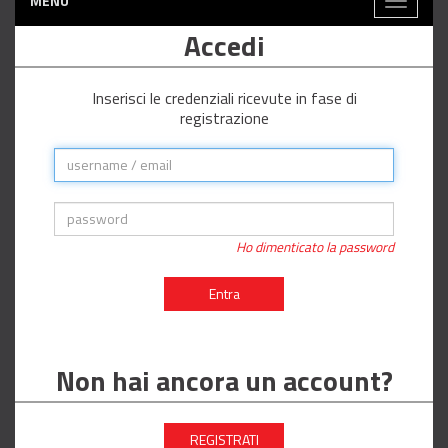
MENÙ
Toggle
navigati
Accedi
Inserisci le credenziali ricevute in fase di
registrazione
Ho dimenticato la password
Entra
Non hai ancora un account?
REGISTRATI