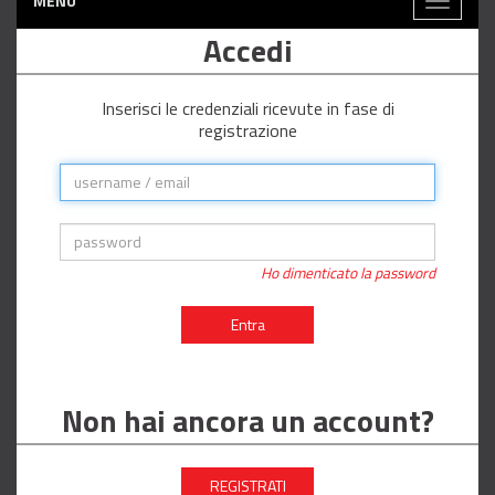
MENÙ
Toggle
navigati
Accedi
Inserisci le credenziali ricevute in fase di
registrazione
Ho dimenticato la password
Entra
Non hai ancora un account?
REGISTRATI