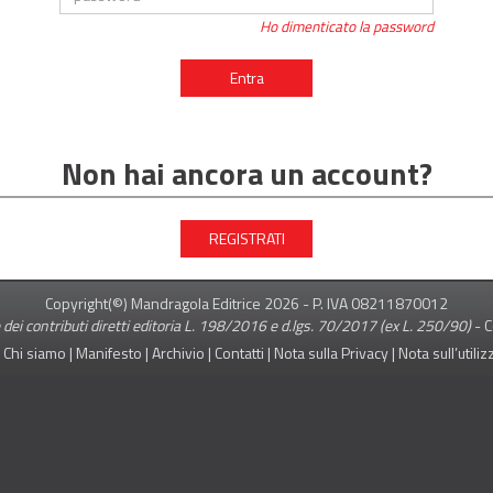
Ho dimenticato la password
Entra
Non hai ancora un account?
REGISTRATI
Copyright(©) Mandragola Editrice
2026
- P. IVA 08211870012
 dei contributi diretti editoria L. 198/2016 e d.lgs. 70/2017 (ex L. 250/90)
-
C
|
Chi siamo
|
Manifesto
|
Archivio
|
Contatti
|
Nota sulla Privacy
|
Nota sull’utili