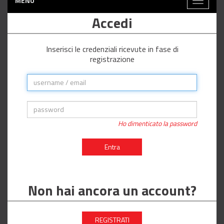
MENÙ
Toggle
navigati
Accedi
Inserisci le credenziali ricevute in fase di
registrazione
Ho dimenticato la password
Entra
Non hai ancora un account?
REGISTRATI