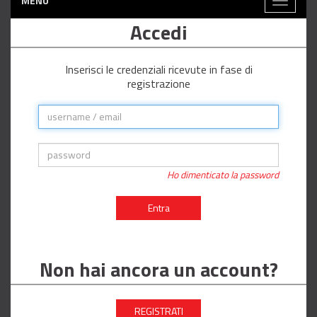
MENÙ
Toggle
navigati
Accedi
Inserisci le credenziali ricevute in fase di
registrazione
Ho dimenticato la password
Entra
Non hai ancora un account?
REGISTRATI