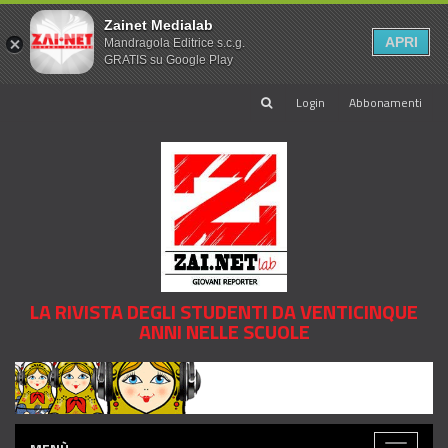
Zainet Medialab
APRI
Mandragola Editrice s.c.g.
GRATIS su Google Play
Login
Abbonamenti
LA RIVISTA DEGLI STUDENTI DA VENTICINQUE
ANNI NELLE SCUOLE