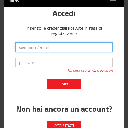
MENÙ
Toggle
navigati
Accedi
Inserisci le credenziali ricevute in fase di
registrazione
Ho dimenticato la password
Entra
Non hai ancora un account?
REGISTRATI