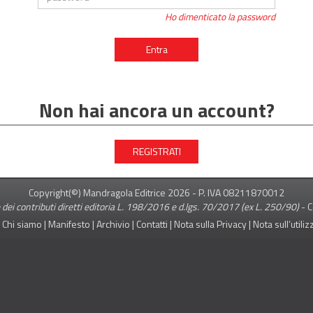
Ho dimenticato la password
Entra
Non hai ancora un account?
REGISTRATI
Copyright(©) Mandragola Editrice
2026
- P. IVA 08211870012
 dei contributi diretti editoria L. 198/2016 e d.lgs. 70/2017 (ex L. 250/90)
-
C
|
Chi siamo
|
Manifesto
|
Archivio
|
Contatti
|
Nota sulla Privacy
|
Nota sull’utili