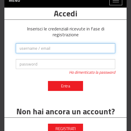
MENÙ
Toggle
navigati
Accedi
Inserisci le credenziali ricevute in fase di
registrazione
Ho dimenticato la password
Entra
Non hai ancora un account?
REGISTRATI