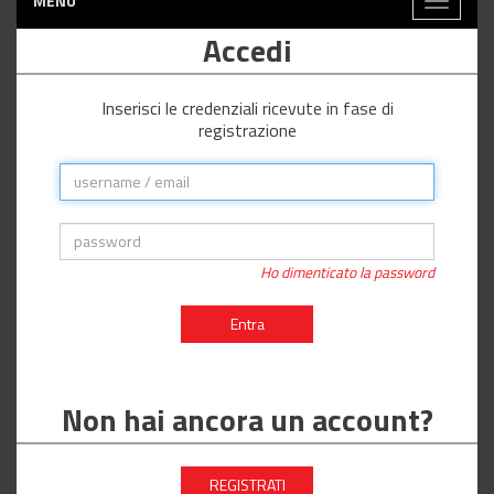
MENÙ
Toggle
navigati
Accedi
Inserisci le credenziali ricevute in fase di
registrazione
Ho dimenticato la password
Entra
Non hai ancora un account?
REGISTRATI