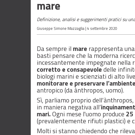
mare
Definizione, analisi e suggerimenti pratici su u
Giuseppe Simone Mazzaglia |
4 settembre 2020
Da sempre il
mare
rappresenta un
basti pensare che la moderna ricerca
incessantemente impegnate nella ri
corretto e consapevole
delle infini
biologi marini e scienziati di alto l
monitorare e preservare l’ambient
antropico (da ànthropos, uomo).
Sì, parliamo proprio dell’ànthropos
in maniera negativa all’
inquinament
mari.
Ogni mese l'uomo produce
25 
(prevalentemente rifiuti plastici) e 
Molti si stanno chiedendo che rileva