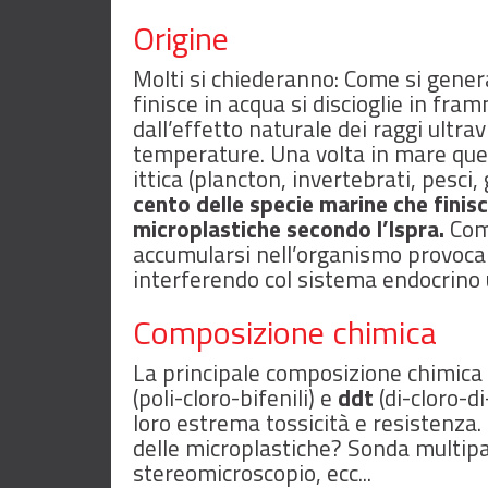
Origine
Molti si chiederanno: Come si gene
finisce in acqua si discioglie in fra
dall’effetto naturale dei raggi ultrav
temperature.
Una volta in mare que
ittica (plancton, invertebrati, pesci,
cento delle specie marine che fini
microplastiche secondo l’Ispra.
Com
accumularsi nell’organismo provocan
interferendo col sistema endocrino
Composizione chimica
La principale composizione chimica 
(poli-cloro-bifenili) e
ddt
(di-cloro-d
loro estrema tossicità e resistenza.
delle microplastiche?
Sonda multipa
stereomicroscopio, ecc...