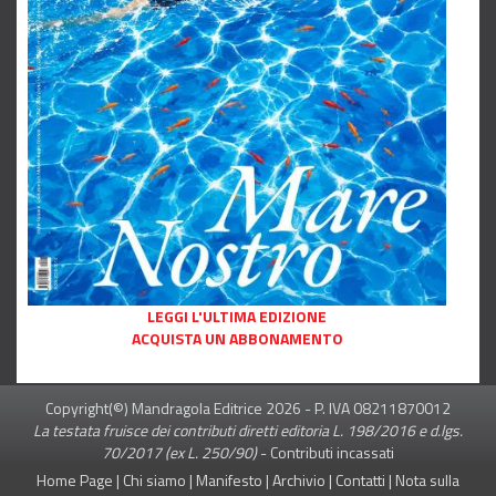
LEGGI L'ULTIMA EDIZIONE
ACQUISTA UN ABBONAMENTO
Copyright(©) Mandragola Editrice
2026
- P. IVA 08211870012
La testata fruisce dei contributi diretti editoria L. 198/2016 e d.lgs.
70/2017 (ex L. 250/90)
-
Contributi incassati
Home Page
|
Chi siamo
|
Manifesto
|
Archivio
|
Contatti
|
Nota sulla