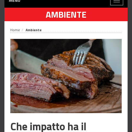
MENÙ
Toggle
navigati
AMBIENTE
Home
Ambiente
Che impatto ha il