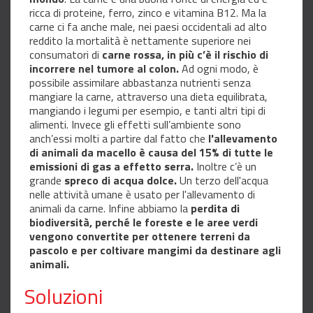
ricca di proteine, ferro, zinco e vitamina B12. Ma la
carne ci fa anche male, nei paesi occidentali ad alto
reddito la mortalità è nettamente superiore nei
consumatori di
carne rossa, in più c’è il rischio di
incorrere nel tumore al colon.
Ad ogni modo, è
possibile assimilare abbastanza nutrienti senza
mangiare la carne, attraverso una dieta equilibrata,
mangiando i legumi per esempio, e tanti altri tipi di
alimenti. Invece gli effetti sull’ambiente sono
anch’essi molti a partire dal fatto che
l'allevamento
di animali da macello è causa del 15% di tutte le
emissioni di gas a effetto serra.
Inoltre c’è un
grande
spreco di acqua dolce.
Un terzo dell'acqua
nelle attività umane è usato per l'allevamento di
animali da carne. Infine abbiamo la
perdita di
biodiversità, perché le foreste e le aree verdi
vengono convertite per ottenere terreni da
pascolo e per coltivare mangimi da destinare agli
animali.
Soluzioni