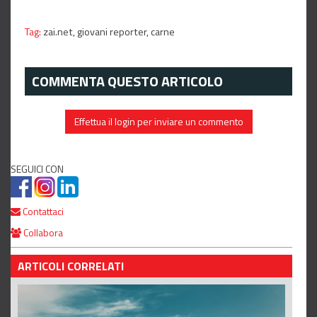
Tag:
zai.net,
giovani reporter,
carne
COMMENTA QUESTO ARTICOLO
Effettua il login per inviare un commento
SEGUICI CON
Contattaci
Collabora
ARTICOLI CORRELATI