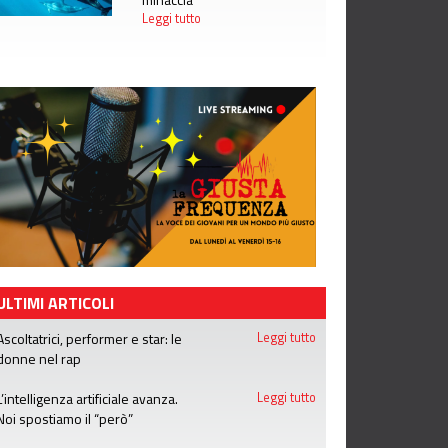
Leggi tutto
ULTIMI ARTICOLI
Ascoltatrici, performer e star: le
Leggi tutto
donne nel rap
L’intelligenza artificiale avanza.
Leggi tutto
Noi spostiamo il “però”