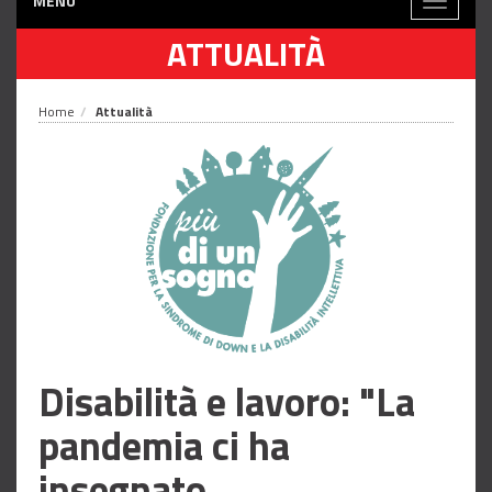
MENÙ
Toggle
navigati
ATTUALITÀ
Home
Attualità
Disabilità e lavoro: "La
pandemia ci ha
insegnato