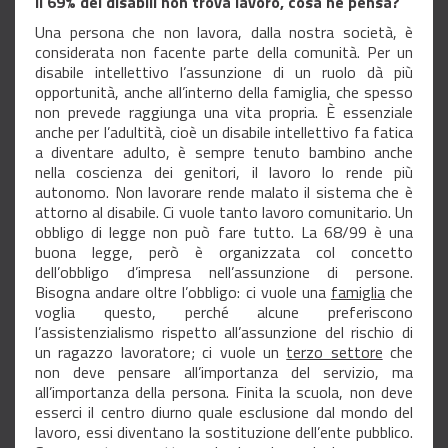
Il 69% dei disabili non trova lavoro, cosa ne pensa?
Una persona che non lavora, dalla nostra società, è
considerata non facente parte della comunità. Per un
disabile intellettivo l’assunzione di un ruolo dà più
opportunità, anche all’interno della famiglia, che spesso
non prevede raggiunga una vita propria. È essenziale
anche per l’adultità, cioè un disabile intellettivo fa fatica
a diventare adulto, è sempre tenuto bambino anche
nella coscienza dei genitori, il lavoro lo rende più
autonomo. Non lavorare rende malato il sistema che è
attorno al disabile. Ci vuole tanto lavoro comunitario. Un
obbligo di legge non può fare tutto. La 68/99 è una
buona legge, però è organizzata col concetto
dell’obbligo d’impresa nell’assunzione di persone.
Bisogna andare oltre l’obbligo: ci vuole una
famiglia
che
voglia questo, perché alcune preferiscono
l’assistenzialismo rispetto all’assunzione del rischio di
un ragazzo lavoratore; ci vuole un
terzo settore
che
non deve pensare all’importanza del servizio, ma
all’importanza della persona. Finita la scuola, non deve
esserci il centro diurno quale esclusione dal mondo del
lavoro, essi diventano la sostituzione dell’ente pubblico.