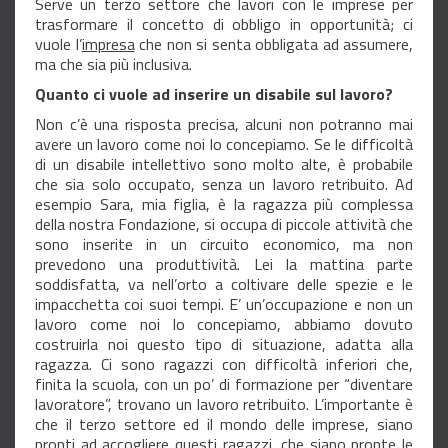
Serve un terzo settore che lavori con le imprese per
trasformare il concetto di obbligo in opportunità; ci
vuole l’
impresa
che non si senta obbligata ad assumere,
ma che sia più inclusiva.
Quanto
ci vuole ad inserire un disabile sul lavoro?
Non c’è una risposta precisa, alcuni non potranno mai
avere un lavoro come noi lo concepiamo. Se le difficoltà
di un disabile intellettivo sono molto alte, è probabile
che sia solo occupato, senza un lavoro retribuito. Ad
esempio Sara, mia figlia, è la ragazza più complessa
della nostra Fondazione, si occupa di piccole attività che
sono inserite in un circuito economico, ma non
prevedono una produttività. Lei la mattina parte
soddisfatta, va nell’orto a coltivare delle spezie e le
impacchetta coi suoi tempi. E’ un’occupazione e non un
lavoro come noi lo concepiamo, abbiamo dovuto
costruirla noi questo tipo di situazione, adatta alla
ragazza. Ci sono ragazzi con difficoltà inferiori che,
finita la scuola, con un po’ di formazione per “diventare
lavoratore”, trovano un lavoro retribuito. L’importante è
che il terzo settore ed il mondo delle imprese, siano
pronti ad accogliere questi ragazzi, che siano pronte le